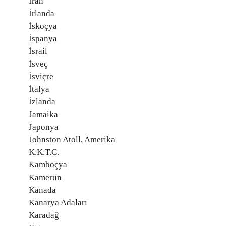
İran
İrlanda
İskoçya
İspanya
İsrail
İsveç
İsviçre
İtalya
İzlanda
Jamaika
Japonya
Johnston Atoll, Amerika
K.K.T.C.
Kamboçya
Kamerun
Kanada
Kanarya Adaları
Karadağ