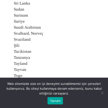
Sri Lanka
Sudan
Surinam
Suriye
Suudi Arabistan
Svalbard, Norveç
Svaziland
Şili
Tacikistan
Tanzanya
Tayland
Tayvan
Togo
Tonga
Web sitemizde size en iyi deneyimi sunabilmemiz için çerezleri
Trinidad ve Tobago
kullanıyoruz. Bu siteyi kullanmaya devam ederseniz, bunu kabul
Tunus
ettiğinizi varsayarız.
Turks ve Caicos Adaları, İngiltere
Tamam
Tuvalu